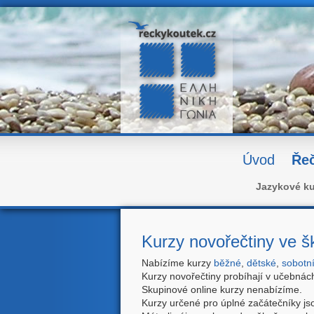
Úvod
Řeč
Jazykové ku
Kurzy novořečtiny ve 
Nabízíme kurzy
běžné
,
dětské
,
sobotn
Kurzy novořečtiny probíhají v učebná
Skupinové online kurzy nenabízíme.
Kurzy určené pro úplné začátečníky jso