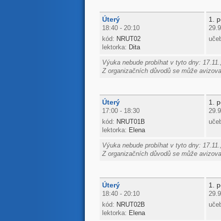
Úterý
1. p
18:40 - 20:10
29.9
kód:
NRUT02
uče
lektorka:
Dita
Výuka nebude probíhat v tyto dny: 17.11.,
Z organizačních důvodů se může avizovan
Úterý
1. p
17:00 - 18:30
29.9
kód:
NRUT01B
uče
lektorka:
Elena
Výuka nebude probíhat v tyto dny: 17.11.,
Z organizačních důvodů se může avizovan
Úterý
1. p
18:40 - 20:10
29.9
kód:
NRUT02B
uče
lektorka:
Elena