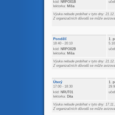
kód:
NRPO01B
uče
lektorka:
Míša
Výuka nebude probíhat v tyto dny: 21.12.,
Z organizačních důvodů se může avizovan
Pondělí
1. p
18:40 - 20:10
5.10
kód:
NRPO02B
uče
lektorka:
Míša
Výuka nebude probíhat v tyto dny: 21.12.,
Z organizačních důvodů se může avizovan
Úterý
1. p
17:00 - 18:30
29.9
kód:
NRUT01
uče
lektorka:
Dita
Výuka nebude probíhat v tyto dny: 17.11.,
Z organizačních důvodů se může avizovan