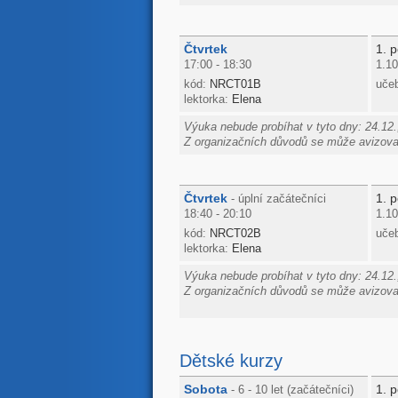
Čtvrtek
1. p
17:00 - 18:30
1.10
kód:
NRCT01B
uče
lektorka:
Elena
Výuka nebude probíhat v tyto dny: 24.12.
Z organizačních důvodů se může avizovan
Čtvrtek
1. p
- úplní začátečníci
18:40 - 20:10
1.10
kód:
NRCT02B
uče
lektorka:
Elena
Výuka nebude probíhat v tyto dny: 24.12.
Z organizačních důvodů se může avizovan
Dětské kurzy
Sobota
1. p
- 6 - 10 let (začátečníci)