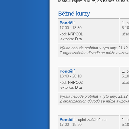
Máte-li zájem o kurz, do něhož se nelze
Běžné kurzy
Pondělí
1. p
17:00 - 18:30
5.10
kód:
NRPO01
uče
lektorka:
Dita
Výuka nebude probíhat v tyto dny: 21.12.,
Z organizačních důvodů se může avizovan
Pondělí
1. p
18:40 - 20:10
5.10
kód:
NRPO02
uče
lektorka:
Dita
Výuka nebude probíhat v tyto dny: 21.12.,
Z organizačních důvodů se může avizovan
Pondělí
1. p
- úplní začátečníci
17:00 - 18:30
5.10