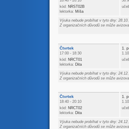
18:40 - 20:10
30.9
kód:
NRST02B
uče
lektorka:
Míša
Výuka nebude probíhat v tyto dny: 28.10.,
Z organizačních důvodů se může avizovan
Čtvrtek
1. p
17:00 - 18:30
1.10
kód:
NRCT01
uče
lektorka:
Dita
Výuka nebude probíhat v tyto dny: 24.12.
Z organizačních důvodů se může avizovan
Čtvrtek
1. p
18:40 - 20:10
1.10
kód:
NRCT02
uče
lektorka:
Dita
Výuka nebude probíhat v tyto dny: 24.12.
Z organizačních důvodů se může avizovan