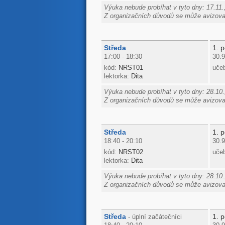
Výuka nebude probíhat v tyto dny: 17.11.,
Z organizačních důvodů se může avizovan
Středa
1. p
17:00 - 18:30
30.9
kód:
NRST01
uče
lektorka:
Dita
Výuka nebude probíhat v tyto dny: 28.10.,
Z organizačních důvodů se může avizovan
Středa
1. p
18:40 - 20:10
30.9
kód:
NRST02
uče
lektorka:
Dita
Výuka nebude probíhat v tyto dny: 28.10.,
Z organizačních důvodů se může avizovan
Středa
1. p
- úplní začátečníci