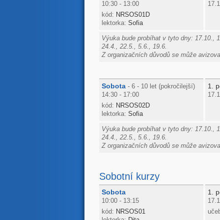
10:30 - 13:00
17.1
kód:
NRSOS01D
lektorka:
Sofia
Výuka bude probíhat v tyto dny: 17.10., 14.
24.4., 22.5., 5.6., 19.6.
Z organizačních důvodů se může avizovan
Sobota
1. p
- 6 - 10 let (pokročilejší)
14:30 - 17:00
17.1
kód:
NRSOS02D
lektorka:
Sofia
Výuka bude probíhat v tyto dny: 17.10., 14.
24.4., 22.5., 5.6., 19.6.
Z organizačních důvodů se může avizovan
Sobotní kurzy
Sobota
1. p
10:00 - 13:15
17.1
kód:
NRSOS01
uče