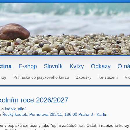
tina
E-shop
Slovník
Kvízy
Odkazy
O ná
rzy
Přihláška do jazykového kurzu
Zkoušky
Ke stažení
Vi
školním roce 2026/2027
í
a
individuální
.
ch
Řecký koutek, Pernerova 293/11, 186 00 Praha 8 - Karlín
u v popisku označeny jako "úplní začátečníci". Ostatní nabízené kurzy 