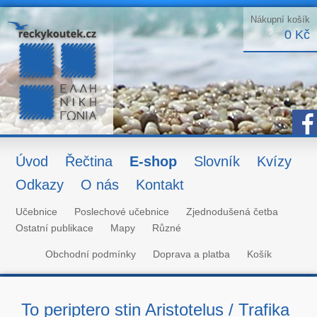
Nákupní košík
0 Kč
Úvod
Řečtina
E-shop
Slovník
Kvízy
Odkazy
O nás
Kontakt
Učebnice
Poslechové učebnice
Zjednodušená četba
Ostatní publikace
Mapy
Různé
Obchodní podmínky
Doprava a platba
Košík
To periptero stin Aristotelus / Trafika