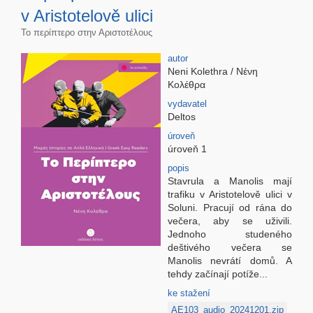
v Aristotelově ulici
Το περίπτερο στην Αριστοτέλους
autor
Neni Kolethra / Νένη
Κολέθρα
vydavatel
Deltos
úroveň
úroveň 1
popis
Stavrula a Manolis mají
trafiku v Aristotelově ulici v
Soluni. Pracují od rána do
večera, aby se uživili.
Jednoho studeného
deštivého večera se
Manolis nevrátí domů. A
tehdy začínají potíže...
ke stažení
AE103_audio_20241201.zip