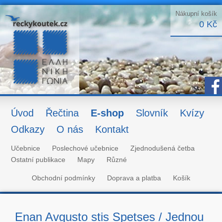
Nákupní košík
0 Kč
Úvod
Řečtina
E-shop
Slovník
Kvízy
Odkazy
O nás
Kontakt
Učebnice
Poslechové učebnice
Zjednodušená četba
Ostatní publikace
Mapy
Různé
Obchodní podmínky
Doprava a platba
Košík
Enan Avgusto stis Spetses / Jednou