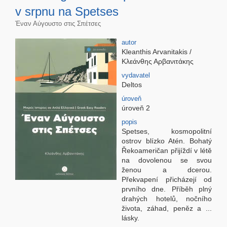
v srpnu na Spetses
Έναν Αύγουστο στις Σπέτσες
autor
Kleanthis Arvanitakis /
Κλεάνθης Αρβανιτάκης
vydavatel
Deltos
úroveň
úroveň 2
popis
Spetses, kosmopolitní
ostrov blízko Atén. Bohatý
Řekoameričan přijíždí v létě
na dovolenou se svou
ženou a dcerou.
Překvapení přicházejí od
prvního dne. Příběh plný
drahých hotelů, nočního
života, záhad, peněz a ...
lásky.