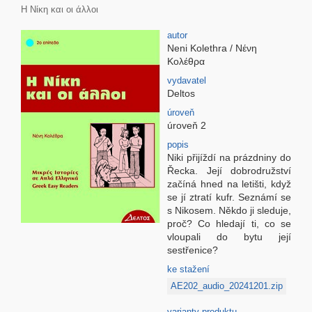
Η Νίκη και οι άλλοι
autor
Neni Kolethra / Νένη
Κολέθρα
vydavatel
Deltos
úroveň
úroveň 2
popis
Niki přijíždí na prázdniny do
Řecka. Její dobrodružství
začíná hned na letišti, když
se jí ztratí kufr. Seznámí se
s Nikosem. Někdo ji sleduje,
proč? Co hledají ti, co se
vloupali do bytu její
sestřenice?
ke stažení
AE202_audio_20241201.zip