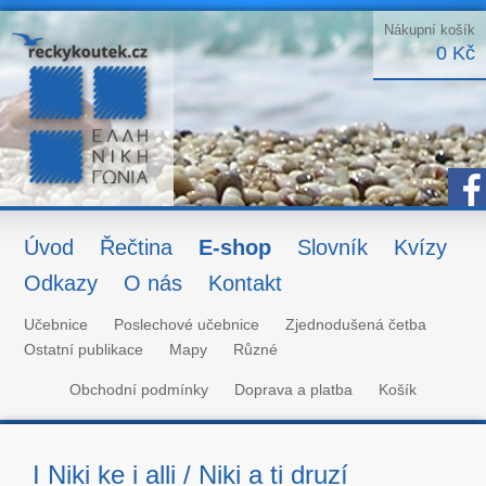
Nákupní košík
0 Kč
Úvod
Řečtina
E-shop
Slovník
Kvízy
Odkazy
O nás
Kontakt
Učebnice
Poslechové učebnice
Zjednodušená četba
Ostatní publikace
Mapy
Různé
Obchodní podmínky
Doprava a platba
Košík
I Niki ke i alli / Niki a ti druzí