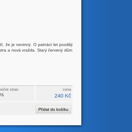
, že je nevinný. O patnáct let později
stra a nová vražda. Starý červený dům
počet stran
cena
76
240 Kč