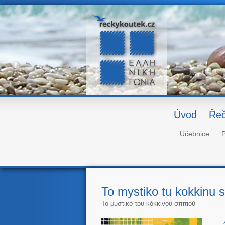
Úvod
Řeč
Učebnice
P
To mystiko tu kokkinu 
Το μυστικό του κόκκινου σπιτιού