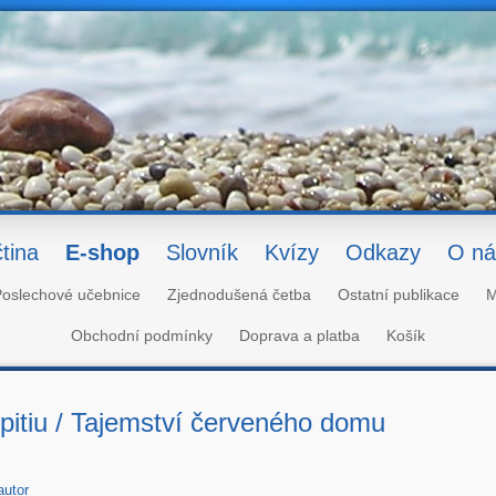
tina
E-shop
Slovník
Kvízy
Odkazy
O ná
oslechové učebnice
Zjednodušená četba
Ostatní publikace
M
Obchodní podmínky
Doprava a platba
Košík
spitiu / Tajemství červeného domu
autor