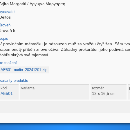
Arjiro Margariti / Αργυρώ Μαργαρίτη
vydavatel
Deltos
úroveň
úroveň 5
popis
V provinčním městečku je odsouzen muž za vraždu čtyř žen. Sám tvrdí
zapomenutý příběh znovu ožívá. Záhadný prokurátor, jeho podivná se
dobře skrývá svá tajemství.
ke stažení
AE501_audio_20241201.zip
varianty produktu
kód
varianta
rozměr
AE501
-
12 x 16,5
cm