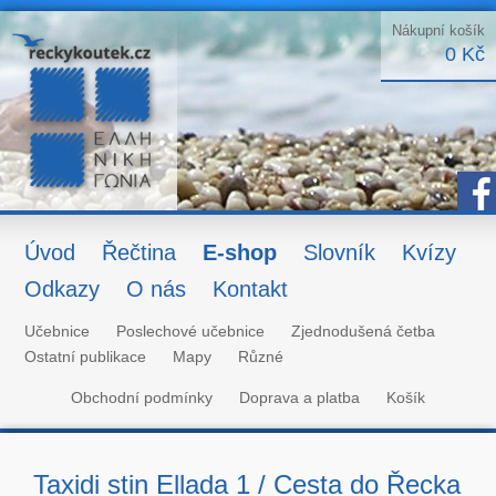
Nákupní košík
0 Kč
Úvod
Řečtina
E-shop
Slovník
Kvízy
Odkazy
O nás
Kontakt
Učebnice
Poslechové učebnice
Zjednodušená četba
Ostatní publikace
Mapy
Různé
Obchodní podmínky
Doprava a platba
Košík
Taxidi stin Ellada 1 / Cesta do Řecka