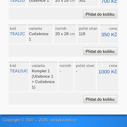
TEA12U
Učebnice 1
20 x 28
302
700 Kč
cm
kód
varianta
rozměr
počet stran
cena
TEA12C
Cvičebnice
20 x 28
118
350 Kč
cm
1
kód
varianta
rozměr
počet stran
cena
TEA12UC
Komplet 1
-
-
1000 Kč
(Učebnice 1
+ Cvičebnice
1)
Copyright © 2007
– 2026
, reckykoutek.cz