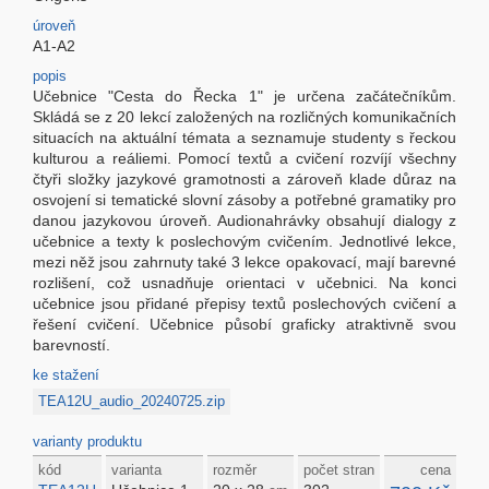
úroveň
A1-A2
popis
Učebnice "Cesta do Řecka 1" je určena začátečníkům.
Skládá se z 20 lekcí založených na rozličných komunikačních
situacích na aktuální témata a seznamuje studenty s řeckou
kulturou a reáliemi. Pomocí textů a cvičení rozvíjí všechny
čtyři složky jazykové gramotnosti a zároveň klade důraz na
osvojení si tematické slovní zásoby a potřebné gramatiky pro
danou jazykovou úroveň. Audionahrávky obsahují dialogy z
učebnice a texty k poslechovým cvičením. Jednotlivé lekce,
mezi něž jsou zahrnuty také 3 lekce opakovací, mají barevné
rozlišení, což usnadňuje orientaci v učebnici. Na konci
učebnice jsou přidané přepisy textů poslechových cvičení a
řešení cvičení. Učebnice působí graficky atraktivně svou
barevností.
ke stažení
TEA12U_audio_20240725.zip
varianty produktu
kód
varianta
rozměr
počet stran
cena